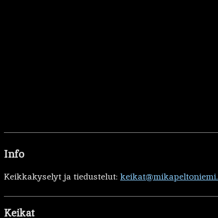
Info
Keikkakyselyt ja tiedustelut:
keikat@mikapeltoniemi
Keikat