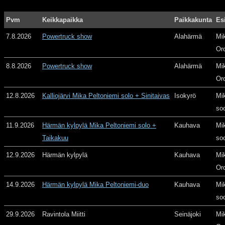
Pvm
Keikkapaikka
Paikkakunta
Es
7.8.2026
Powertruck show
Alahärmä
Mi
Or
8.8.2026
Powertruck show
Alahärmä
Mi
Or
12.8.2026
Kalliojärvi Mika Peltoniemi solo + Sinitaivas
Isokyrö
Mi
so
11.9.2026
Härmän kylpylä Mika Peltoniemi solo +
Kauhava
Mi
Taikakuu
so
12.9.2026
Härmän kylpylä
Kauhava
Mi
Or
14.9.2026
Härmän kylpylä Mika Peltoniemi-duo
Kauhava
Mi
so
29.9.2026
Ravintola Miitti
Seinäjoki
Mi