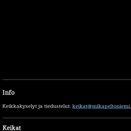
Info
Keikkakyselyt ja tiedustelut:
keikat@mikapeltoniemi
Keikat