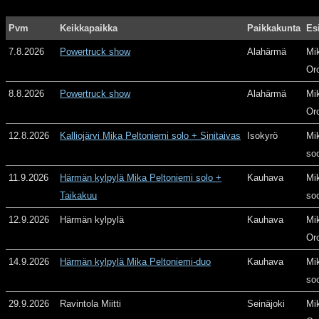
Pvm
Keikkapaikka
Paikkakunta
Es
7.8.2026
Powertruck show
Alahärmä
Mi
Or
8.8.2026
Powertruck show
Alahärmä
Mi
Or
12.8.2026
Kalliojärvi Mika Peltoniemi solo + Sinitaivas
Isokyrö
Mi
so
11.9.2026
Härmän kylpylä Mika Peltoniemi solo +
Kauhava
Mi
Taikakuu
so
12.9.2026
Härmän kylpylä
Kauhava
Mi
Or
14.9.2026
Härmän kylpylä Mika Peltoniemi-duo
Kauhava
Mi
so
29.9.2026
Ravintola Miitti
Seinäjoki
Mi