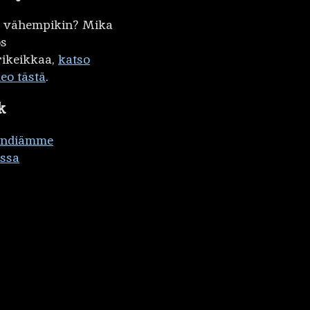
kö vähempikin? Mika
ös
ikeikkaa,
katso
deo tästä
.
k
ändiämme
ssa