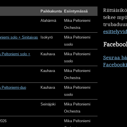
Riittäisi
Paikkakunta
Esiintymässä
tekee my
Alahärmä
Mika Peltoniemi
trubaduur
Orchestra
esittelyvi
oniemi solo + Sinitaivas
Isokyrö
Mika Peltoniemi
Faceboo
soolo
 Peltoniemi solo +
Kauhava
Mika Peltoniemi
Seuraa b
soolo
Facebooki
Kauhava
Mika Peltoniemi
Orchestra
 Peltoniemi-duo
Kauhava
Mika Peltoniemi
soolo
Seinäjoki
Mika Peltoniemi
Orchestra
2026
Mika Peltoniemi