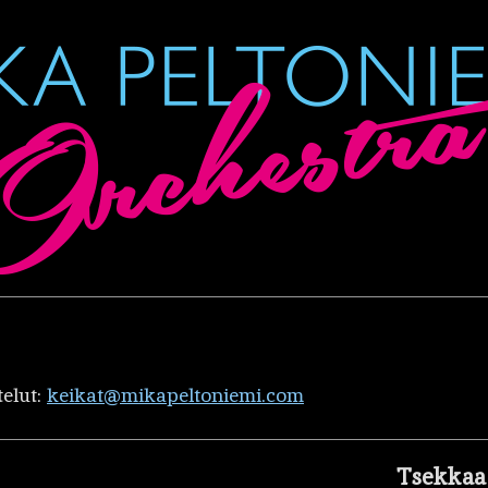
telut:
keikat@mikapeltoniemi.com
Tsekkaa