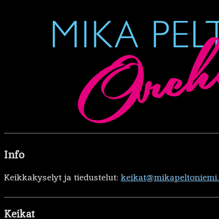
Info
Keikkakyselyt ja tiedustelut:
keikat@mikapeltoniemi
Keikat