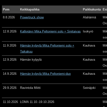
Pvm
Keikkapaikka
Paikkakunta
Es
8.8.2026
Powertruck show
Alahärmä
Mi
Or
12.8.2026
Kalliojärvi Mika Peltoniemi solo + Sinitaivas
Isokyrö
Mi
so
11.9.2026
Härmän kylpylä Mika Peltoniemi solo +
Kauhava
Mi
Taikakuu
so
12.9.2026
Härmän kylpylä
Kauhava
Mi
Or
14.9.2026
Härmän kylpylä Mika Peltoniemi-duo
Kauhava
Mi
so
29.9.2026
Ravintola Miitti
Seinäjoki
Mi
Or
11.10.2026
LOMA 11.10.-19.10.2026
Mi