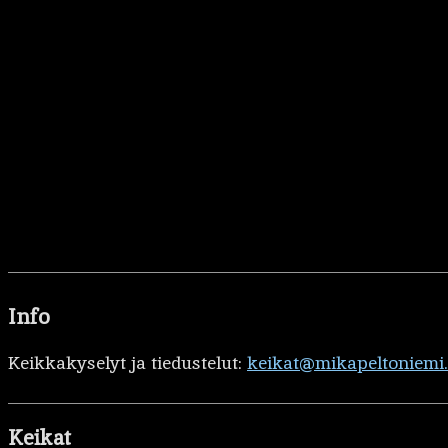
Info
Keikkakyselyt ja tiedustelut:
keikat@mikapeltoniemi
Keikat