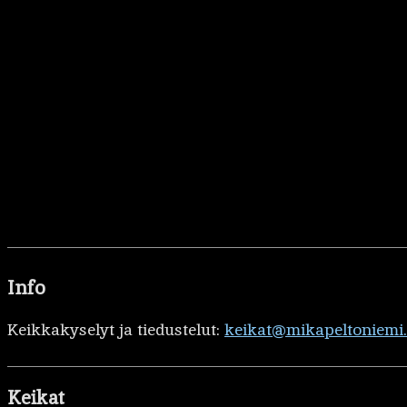
Info
Keikkakyselyt ja tiedustelut:
keikat@mikapeltoniemi
Keikat