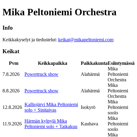
Mika Peltoniemi Orchestra
Info
Keikkakyselyt ja tiedustelut:
keikat@mikapeltoniemi.com
Keikat
Pvm
Keikkapaikka
Paikkakunta
Esiintymässä
Mika
7.8.2026
Powertruck show
Alahärmä
Peltoniemi
Orchestra
Mika
8.8.2026
Powertruck show
Alahärmä
Peltoniemi
Orchestra
Mika
Kalliojärvi Mika Peltoniemi
12.8.2026
Isokyrö
Peltoniemi
solo + Sinitaivas
soolo
Mika
Härmän kylpylä Mika
11.9.2026
Kauhava
Peltoniemi
Peltoniemi solo + Taikakuu
soolo
Mika