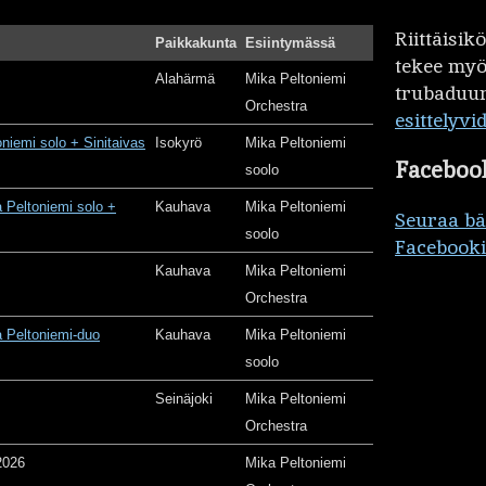
Riittäisi
Paikkakunta
Esiintymässä
tekee my
Alahärmä
Mika Peltoniemi
trubaduur
Orchestra
esittelyvi
oniemi solo + Sinitaivas
Isokyrö
Mika Peltoniemi
Faceboo
soolo
 Peltoniemi solo +
Kauhava
Mika Peltoniemi
Seuraa b
soolo
Facebooki
Kauhava
Mika Peltoniemi
Orchestra
 Peltoniemi-duo
Kauhava
Mika Peltoniemi
soolo
Seinäjoki
Mika Peltoniemi
Orchestra
2026
Mika Peltoniemi