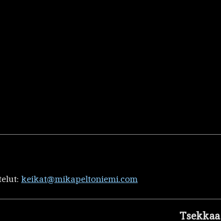
telut:
keikat@mikapeltoniemi.com
Tsekkaa