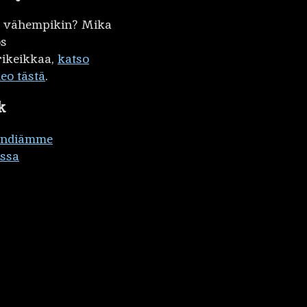
kö vähempikin? Mika
ös
ikeikkaa,
katso
deo tästä
.
k
ändiämme
ssa