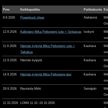
Pvm
Keikkapaikka
Paikkakunta
Es
8.8.2026
Powertruck show
Alahärmä
Mi
Or
12.8.2026
Kalliojärvi Mika Peltoniemi solo + Sinitaivas
Isokyrö
Mi
so
11.9.2026
Härmän kylpylä Mika Peltoniemi solo +
Kauhava
Mi
Taikakuu
so
12.9.2026
Härmän kylpylä
Kauhava
Mi
Or
14.9.2026
Härmän kylpylä Mika Peltoniemi-duo
Kauhava
Mi
so
29.9.2026
Ravintola Miitti
Seinäjoki
Mi
Or
11.10.2026
LOMA 11.10.-19.10.2026
Mi