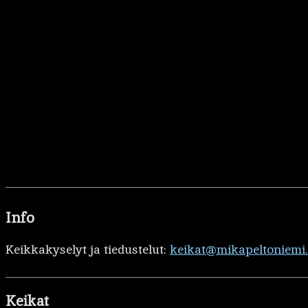
Info
Keikkakyselyt ja tiedustelut:
keikat@mikapeltoniemi
Keikat