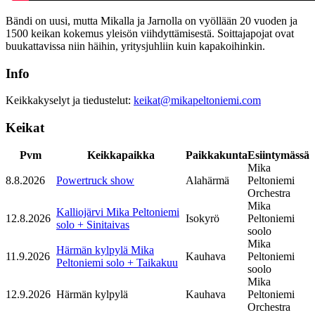
Bändi on uusi, mutta Mikalla ja Jarnolla on vyöllään 20 vuoden ja
1500 keikan kokemus yleisön viihdyttämisestä. Soittajapojat ovat
buukattavissa niin häihin, yritysjuhliin kuin kapakoihinkin.
Info
Keikkakyselyt ja tiedustelut:
keikat@mikapeltoniemi.com
Keikat
Pvm
Keikkapaikka
Paikkakunta
Esiintymässä
Mika
8.8.2026
Powertruck show
Alahärmä
Peltoniemi
Orchestra
Mika
Kalliojärvi Mika Peltoniemi
12.8.2026
Isokyrö
Peltoniemi
solo + Sinitaivas
soolo
Mika
Härmän kylpylä Mika
11.9.2026
Kauhava
Peltoniemi
Peltoniemi solo + Taikakuu
soolo
Mika
12.9.2026
Härmän kylpylä
Kauhava
Peltoniemi
Orchestra