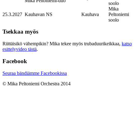
Mika Peltoniemi-duo
soolo
Mika
25.3.2027
Kauhavan NS
Kauhava
Peltoniemi
soolo
Tsekkaa myös
Riittäisikö vähempikin? Mika tekee myös trubaduurikeikkaa,
katso
esittelyvideo tästä
.
Facebook
Seuraa bändiämme Facebookissa
© Mika Peltoniemi Orchestra 2014